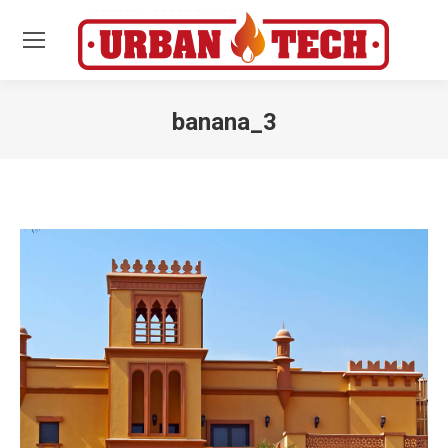
banana_3
Estás aquí: