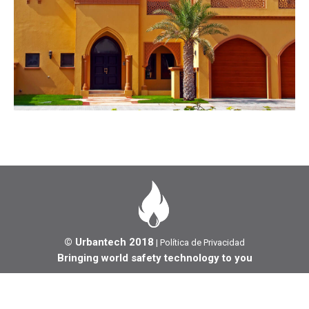
© Urbantech 2018
|
Política de Privacidad
Bringing world safety technology to you