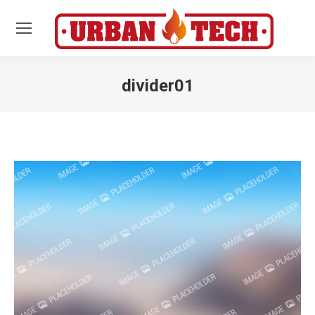
divider01
Estás aquí: