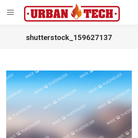
shutterstock_159627137
Estás aquí: