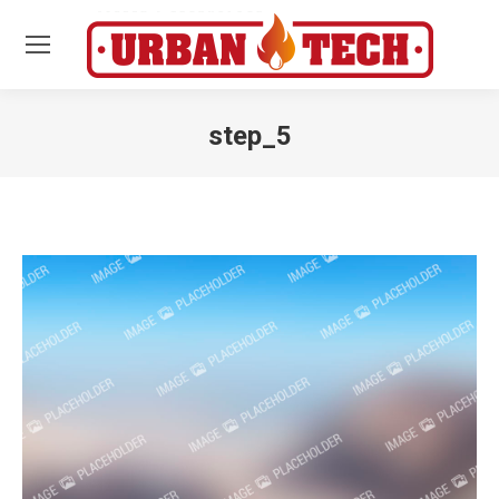
step_5
Estás aquí: