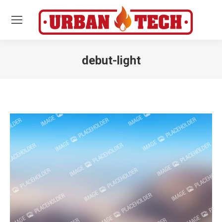
debut-light
Estás aquí: