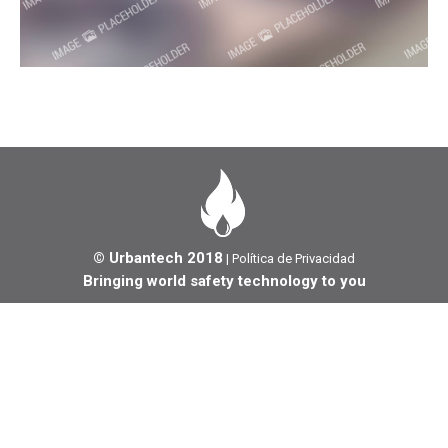
© Urbantech 2018
|
Política de Privacidad
Bringing world safety technology to you