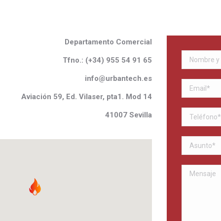
Departamento Comercial
Tfno.: (
+34) 955 54 91 65
info@urbantech.es
Aviaci
ó
n 59, Ed.
Vilaser
, pta1. Mod 14
41007 Sevilla