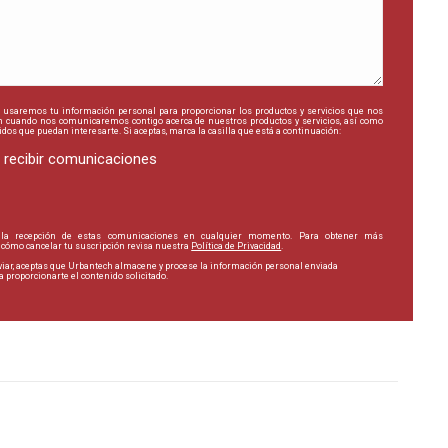
 usaremos tu información personal para proporcionar los productos y servicios que nos
 en cuando nos comunicaremos contigo acerca de nuestros productos y servicios, así como
idos que puedan interesarte. Si aceptas, marca la casilla que está a continuación:
 recibir comunicaciones
 la recepción de estas comunicaciones en cualquier momento. Para obtener más
 cómo cancelar tu suscripción revisa nuestra
Política de Privacidad
.
nviar, aceptas que Urbantech almacene y procese la información personal enviada
 proporcionarte el contenido solicitado.