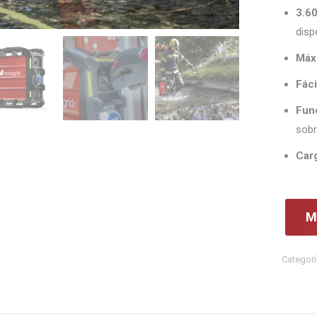
3.6
disp
Máx
Fáci
Fun
sobr
Car
M
Categorí