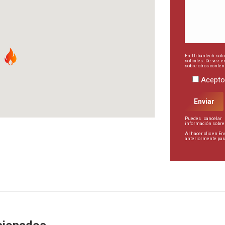
En Urbantech solo
solicites. De vez
sobre otros conten
Acepto
Puedes cancelar
información sobre
Al hacer clic en E
anteriormente para