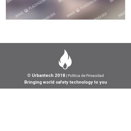
© Urbantech 2018
|
Política de Privacidad
Bringing world safety technology to you