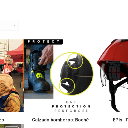
es
Calzado bomberos: Boché
EPIs |