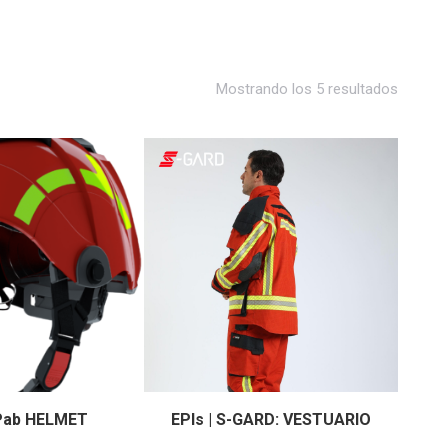
Mostrando los 5 resultados
 Pab HELMET
EPIs | S-GARD: VESTUARIO