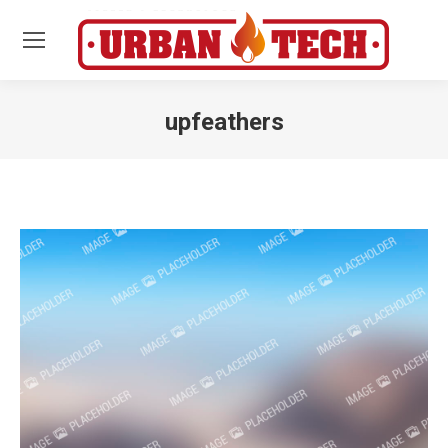
upfeathers
Estás aquí: