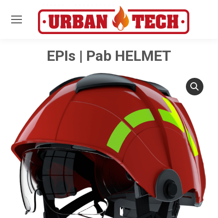
EPIs | Pab HELMET
Estás aquí: