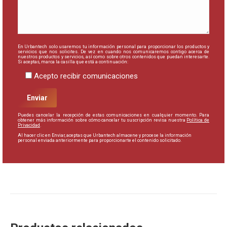
En Urbantech solo usaremos tu información personal para proporcionar los productos y
servicios que nos solicites. De vez en cuando nos comunicaremos contigo acerca de
nuestros productos y servicios, así como sobre otros contenidos que puedan interesarte.
Si aceptas, marca la casilla que está a continuación:
Acepto recibir comunicaciones
Puedes cancelar la recepción de estas comunicaciones en cualquier momento. Para
obtener más información sobre cómo cancelar tu suscripción revisa nuestra
Política de
Privacidad
.
Al hacer clic en Enviar, aceptas que Urbantech almacene y procese la información
personal enviada anteriormente para proporcionarte el contenido solicitado.