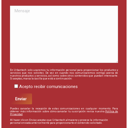
En Urbantech solo usaremos tu información personal para proporcionar los productos y
servicios que nos solicites. De vez en cuando nos comunicaremos contigo acerca de
nuestros productos y servicios, así como sobre otros contenidos que puedan interesarte.
Si aceptas, marca la casilla que está a continuación:
Acepto recibir comunicaciones
Puedes cancelar la recepción de estas comunicaciones en cualquier momento. Para
obtener más información sobre cómo cancelar tu suscripción revisa nuestra
Política de
Privacidad
.
Al hacer clic en Enviar, aceptas que Urbantech almacene y procese la información
personal enviada anteriormente para proporcionarte el contenido solicitado.