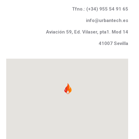
Tfno.: (
+34) 955 54 91 65
info@urbantech.es
Aviaci
ó
n 59, Ed.
Vilaser
, pta1. Mod 14
41007 Sevilla