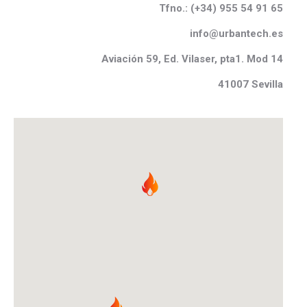
Tfno.: (
+34) 955 54 91 65
info@urbantech.es
Aviaci
ó
n 59, Ed.
Vilaser
, pta1. Mod 14
41007 Sevilla