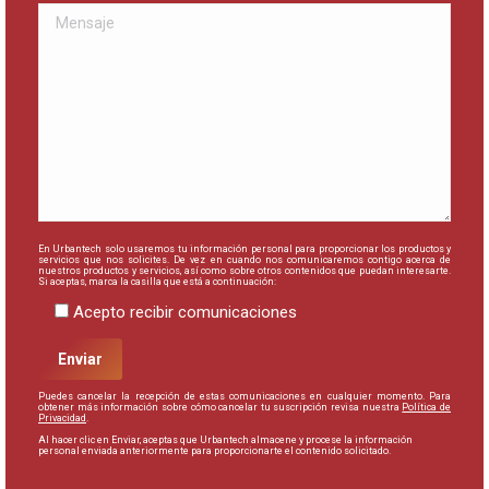
En Urbantech solo usaremos tu información personal para proporcionar los productos y
servicios que nos solicites. De vez en cuando nos comunicaremos contigo acerca de
nuestros productos y servicios, así como sobre otros contenidos que puedan interesarte.
Si aceptas, marca la casilla que está a continuación:
Acepto recibir comunicaciones
Puedes cancelar la recepción de estas comunicaciones en cualquier momento. Para
obtener más información sobre cómo cancelar tu suscripción revisa nuestra
Política de
Privacidad
.
Al hacer clic en Enviar, aceptas que Urbantech almacene y procese la información
personal enviada anteriormente para proporcionarte el contenido solicitado.