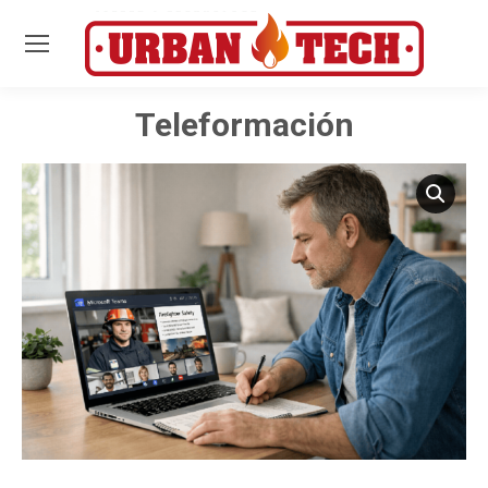
Teleformación
Estás aquí: