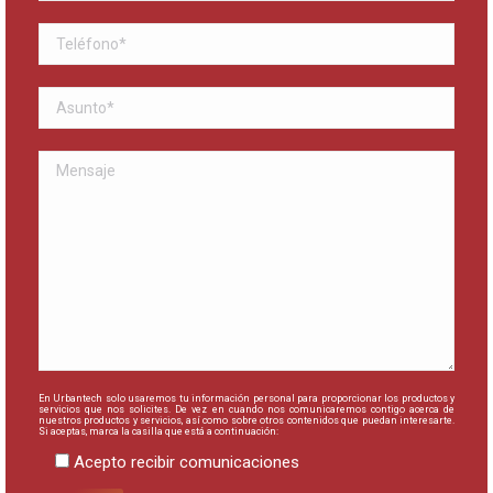
En Urbantech solo usaremos tu información personal para proporcionar los productos y
servicios que nos solicites. De vez en cuando nos comunicaremos contigo acerca de
nuestros productos y servicios, así como sobre otros contenidos que puedan interesarte.
Si aceptas, marca la casilla que está a continuación:
Acepto recibir comunicaciones